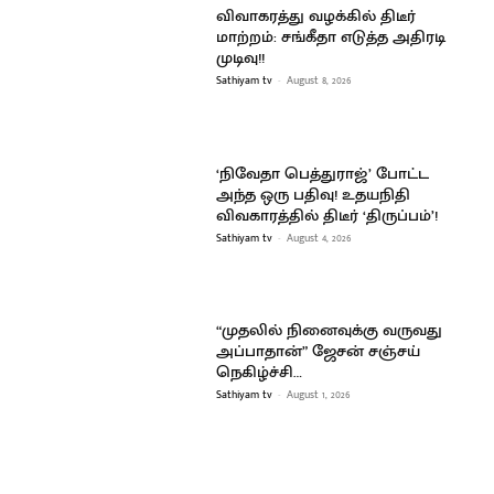
விவாகரத்து வழக்கில் திடீர்
மாற்றம்: சங்கீதா எடுத்த அதிரடி
முடிவு!!
Sathiyam tv
-
August 8, 2026
‘நிவேதா பெத்துராஜ்’ போட்ட
அந்த ஒரு பதிவு! உதயநிதி
விவகாரத்தில் திடீர் ‘திருப்பம்’!
Sathiyam tv
-
August 4, 2026
“முதலில் நினைவுக்கு வருவது
அப்பாதான்” ஜேசன் சஞ்சய்
நெகிழ்ச்சி…
Sathiyam tv
-
August 1, 2026