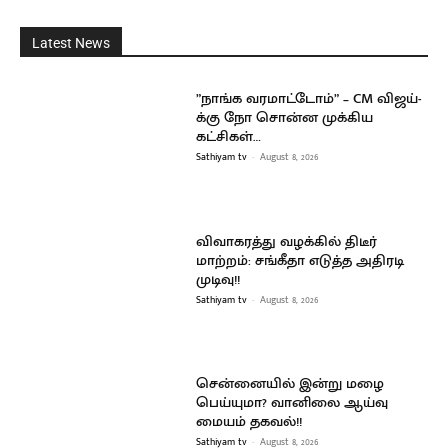
Latest News
”நாங்க வரமாட்டோம்” – CM விஜய்-
க்கு நோ சொன்ன முக்கிய
கட்சிகள்…
Sathiyam tv
-
August 8, 2026
விவாகரத்து வழக்கில் திடீர்
மாற்றம்: சங்கீதா எடுத்த அதிரடி
முடிவு!!
Sathiyam tv
-
August 8, 2026
சென்னையில் இன்று மழை
பெய்யுமா? வானிலை ஆய்வு
மையம் தகவல்!!
Sathiyam tv
-
August 8, 2026