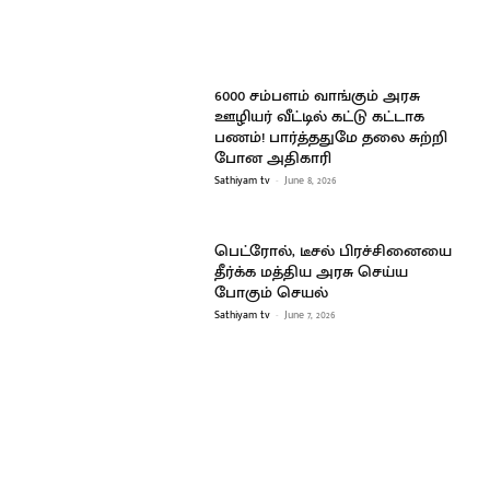
6000 சம்பளம் வாங்கும் அரசு
ஊழியர் வீட்டில் கட்டு கட்டாக
பணம்! பார்த்ததுமே தலை சுற்றி
போன அதிகாரி
Sathiyam tv
-
June 8, 2026
பெட்ரோல், டீசல் பிரச்சினையை
தீர்க்க மத்திய அரசு செய்ய
போகும் செயல்
Sathiyam tv
-
June 7, 2026