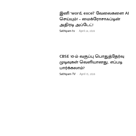
இனி ‘word, excel’ வேலைகளை AI
செய்யும்! – மைக்ரோசாஃப்டின்
அதிரடி அப்டேட்!
Sathiyam tv
-
April 24, 2026
CBSE 10-ம் வகுப்பு பொதுத்தேர்வு
முடிவுகள் வெளியானது.. எப்படி
பார்க்கலாம்?
Sathiyam TV
-
April 15, 2026