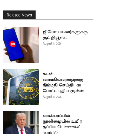
Related News
ஜியோ பயனர்களுக்கு
குட் நியூஸ்…
August 8, 2026
கடன்
வாங்கியவர்களுக்கு
நிம்மதி செய்தி! RBI
போட்ட புதிய ரூல்ஸ்!
August 8, 2026
வான்பரப்பில்
நூலிழையில் உயிர்
தப்பிய டொனால்ட்
‘டிரம்ப்’?