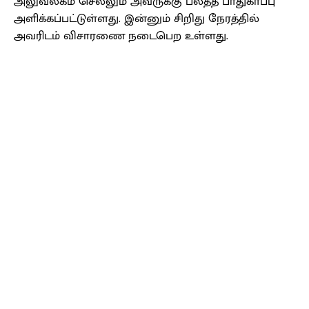
அலுவலகம் செல்லும் அவருக்கு பலத்த பாதுகாப்பு
அளிக்கப்பட்டுள்ளது. இன்னும் சிறிது நேரத்தில்
அவரிடம் விசாரணை நடைபெற உள்ளது.
Facebook
X
Pinterest
WhatsApp