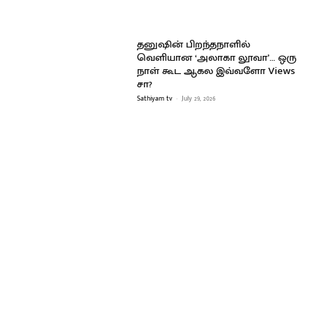
தனுஷின் பிறந்தநாளில்
வெளியான ‘அலாகா லூவா’… ஒரு
நாள் கூட ஆகல இவ்வளோ Views
சா?
Sathiyam tv
-
July 29, 2026