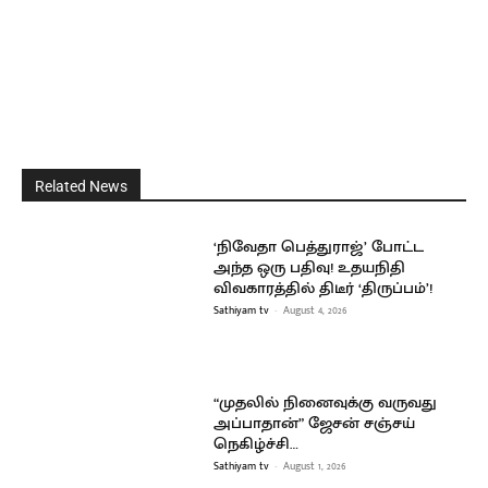
Related News
‘நிவேதா பெத்துராஜ்’ போட்ட
அந்த ஒரு பதிவு! உதயநிதி
விவகாரத்தில் திடீர் ‘திருப்பம்’!
Sathiyam tv
-
August 4, 2026
“முதலில் நினைவுக்கு வருவது
அப்பாதான்” ஜேசன் சஞ்சய்
நெகிழ்ச்சி…
Sathiyam tv
-
August 1, 2026