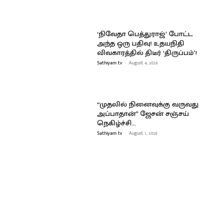
‘நிவேதா பெத்துராஜ்’ போட்ட
அந்த ஒரு பதிவு! உதயநிதி
விவகாரத்தில் திடீர் ‘திருப்பம்’!
Sathiyam tv
-
August 4, 2026
“முதலில் நினைவுக்கு வருவது
அப்பாதான்” ஜேசன் சஞ்சய்
நெகிழ்ச்சி…
Sathiyam tv
-
August 1, 2026