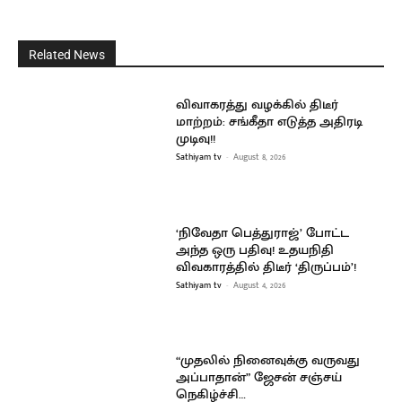
Related News
விவாகரத்து வழக்கில் திடீர்
மாற்றம்: சங்கீதா எடுத்த அதிரடி
முடிவு!!
Sathiyam tv
-
August 8, 2026
‘நிவேதா பெத்துராஜ்’ போட்ட
அந்த ஒரு பதிவு! உதயநிதி
விவகாரத்தில் திடீர் ‘திருப்பம்’!
Sathiyam tv
-
August 4, 2026
“முதலில் நினைவுக்கு வருவது
அப்பாதான்” ஜேசன் சஞ்சய்
நெகிழ்ச்சி…