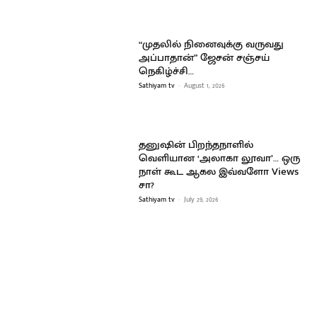
“முதலில் நினைவுக்கு வருவது
அப்பாதான்” ஜேசன் சஞ்சய்
நெகிழ்ச்சி…
Sathiyam tv
-
August 1, 2026
தனுஷின் பிறந்தநாளில்
வெளியான ‘அலாகா லூவா’… ஒரு
நாள் கூட ஆகல இவ்வளோ Views
சா?
Sathiyam tv
-
July 29, 2026