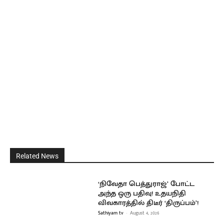
Related News
‘நிவேதா பெத்துராஜ்’ போட்ட
அந்த ஒரு பதிவு! உதயநிதி
விவகாரத்தில் திடீர் ‘திருப்பம்’!
Sathiyam tv
-
August 4, 2026