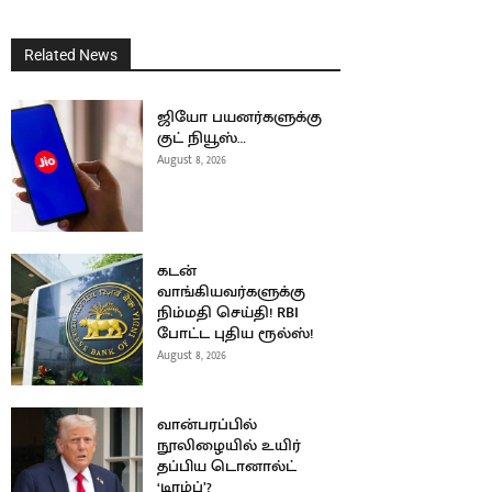
Related News
ஜியோ பயனர்களுக்கு
குட் நியூஸ்…
August 8, 2026
கடன்
வாங்கியவர்களுக்கு
நிம்மதி செய்தி! RBI
போட்ட புதிய ரூல்ஸ்!
August 8, 2026
வான்பரப்பில்
நூலிழையில் உயிர்
தப்பிய டொனால்ட்
‘டிரம்ப்’?