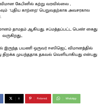
விமான கேபினில் கற்று வரவில்லை ,
ம் ‘புதிய காற்றை’ பெறுவதற்காக அவசரகால
.
னம் தாமதம் ஆகியது. சப்மத்தப்பட்ட பெண் கைது
வருகிறது.,
ல் இருந்த பயணி ஒருவர் ஈஸிஜெட் விமானத்தில்
ு திறக்க முயந்ததாக தகவல் வெளியாகியது என்பது
X
Pinterest
WhatsApp