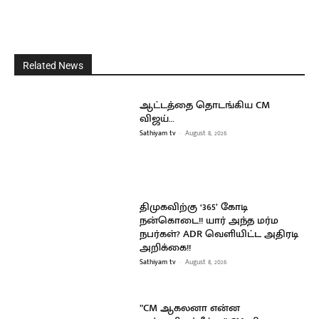
Related News
ஆட்டத்தை தொடங்கிய CM
விஜய்…
Sathiyam tv
-
August 8, 2026
திமுகவிற்கு ‘365’ கோடி
நன்கொடை!! யார் அந்த மர்ம
நபர்கள்? ADR வெளியிட்ட அதிரடி
அறிக்கை!!
Sathiyam tv
-
August 8, 2026
”CM ஆகலனா என்ன