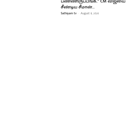
பண்ணிருப்பீங்க..” CM விஜயை
சீண்டிய சீமான்…
Sathiyam tv
-
August 8, 2026