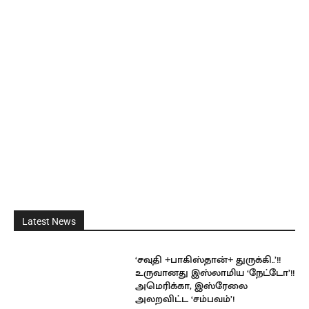
Latest News
‘சவுதி +பாகிஸ்தான்+ துருக்கி..’!!
உருவானது இஸ்லாமிய ‘நேட்டோ’!!
அமெரிக்கா, இஸ்ரேலை
அலறவிட்ட ‘சம்பவம்’!