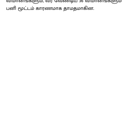
விமானங்களும், வர வேண்டிய 36 விமானங்களும்
பனி மூட்டம் காரணமாக தாமதமாகின.
Facebook
X
Pinterest
WhatsApp