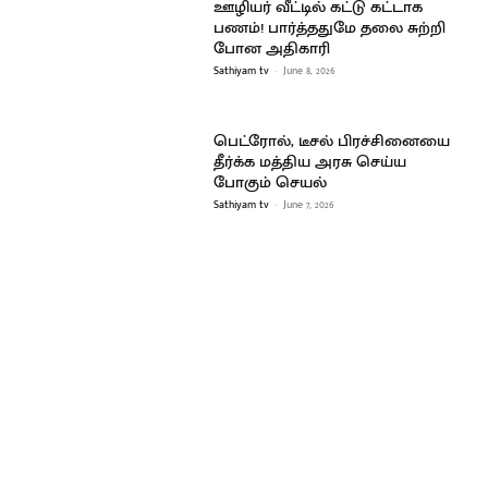
ஊழியர் வீட்டில் கட்டு கட்டாக
பணம்! பார்த்ததுமே தலை சுற்றி
போன அதிகாரி
Sathiyam tv
-
June 8, 2026
பெட்ரோல், டீசல் பிரச்சினையை
தீர்க்க மத்திய அரசு செய்ய
போகும் செயல்
Sathiyam tv
-
June 7, 2026