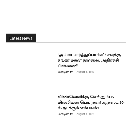
Latest News
‘அம்மா பார்த்துப்பாங்க’ ! சவுக்கு
சங்கர் மகன் தற்*லை.. அதிர்ச்சி
பின்னணி!
Sathiyam tv
-
August 6, 2026
விண்வெளிக்கு செல்லும்1.35
மில்லியன் பெயர்கள்! ஆகஸ்ட் 30-
ல் நடக்கும் ‘சம்பவம்’!
Sathiyam tv
-
August 6, 2026