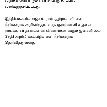
விதிக்க வேண்டும் என சி.பி.ஐ. தரப்பில்
வலியுறுத்தப்பட்டது.
இந்நிலையில் சஞ்சய் ராய் குற்றவாளி என
நீதிமன்றம் அறிவித்துள்ளது. குற்றவாளி சஞ்சய்
ராய்க்கான தண்டனை விவரங்கள் வரும் ஜனவரி 20ம்
தேதி அறிவிக்கப்படும் என நீதிமன்றம்
தெரிவித்துள்ளது.
Facebook
X
Pinterest
WhatsApp