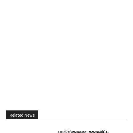
Related News
பாகிஸ்தானை கதறவிட்ட