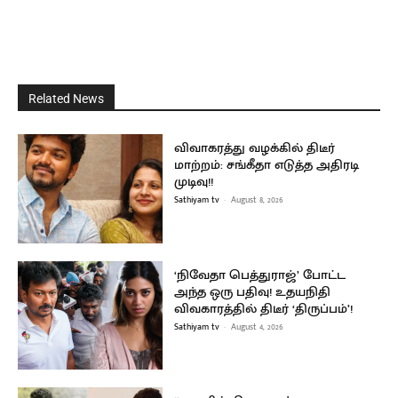
Related News
விவாகரத்து வழக்கில் திடீர்
மாற்றம்: சங்கீதா எடுத்த அதிரடி
முடிவு!!
Sathiyam tv
-
August 8, 2026
‘நிவேதா பெத்துராஜ்’ போட்ட
அந்த ஒரு பதிவு! உதயநிதி
விவகாரத்தில் திடீர் ‘திருப்பம்’!
Sathiyam tv
-
August 4, 2026