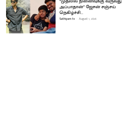
“முதலில் நினைவுக்கு வருவது
அப்பாதான்” ஜேசன் சஞ்சய்
நெகிழ்ச்சி…
Sathiyam tv
-
August 1, 2026