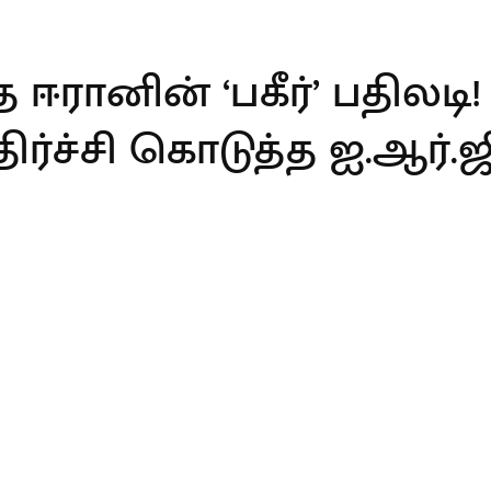
த ஈரானின் ‘பகீர்’ பதிலடி!
ர்ச்சி கொடுத்த ஐ.ஆர்.ஜி