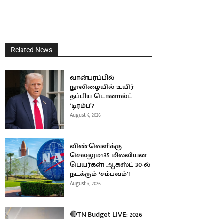
Related News
வான்பரப்பில்
நூலிழையில் உயிர்
தப்பிய டொனால்ட்
‘டிரம்ப்’?
August 6, 2026
விண்வெளிக்கு
செல்லும்1.35 மில்லியன்
பெயர்கள்! ஆகஸ்ட் 30-ல்
நடக்கும் ‘சம்பவம்’!
August 6, 2026
🔴TN Budget LIVE: 2026