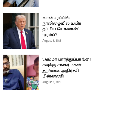
வான்பரப்பில்
நூலிழையில் உயிர்
தப்பிய டொனால்ட்
‘டிரம்ப்’?
August 6, 2026
‘அம்மா பார்த்துப்பாங்க’ !
சவுக்கு சங்கர் மகன்
தற்*லை.. அதிர்ச்சி
பின்னணி!
August 6, 2026