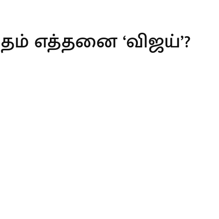
ம் எத்தனை ‘விஜய்’?