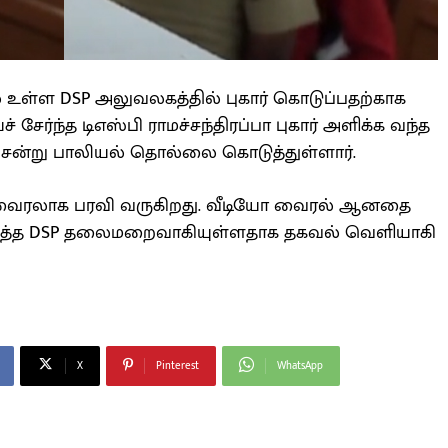
ில் உள்ள DSP அலுவலகத்தில் புகார் கொடுப்பதற்காக
 சேர்ந்த டிஎஸ்பி ராமச்சந்திரப்பா புகார் அளிக்க வந்த
்று பாலியல் தொல்லை கொடுத்துள்ளார்.
 வைரலாக பரவி வருகிறது. வீடியோ வைரல் ஆனதை
த்த DSP தலைமறைவாகியுள்ளதாக தகவல் வெளியாகி
X
Pinterest
WhatsApp