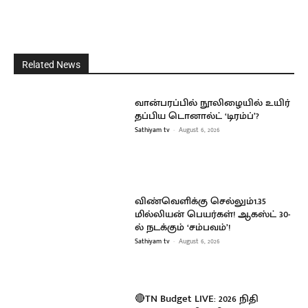
Related News
வான்பரப்பில் நூலிழையில் உயிர்
தப்பிய டொனால்ட் ‘டிரம்ப்’?
Sathiyam tv
-
August 6, 2026
விண்வெளிக்கு செல்லும்1.35
மில்லியன் பெயர்கள்! ஆகஸ்ட் 30-
ல் நடக்கும் ‘சம்பவம்’!
Sathiyam tv
-
August 6, 2026
🔴TN Budget LIVE: 2026 நிதி