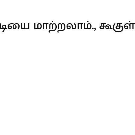
ியை மாற்றலாம்., கூகுள