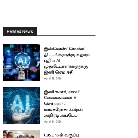
Related News
இன்வெஸ்ட்மெண்ட்
திட்டங்களுக்கு உதவும்
புதிய AI!
முதலீட்டாளர்களுக்கு
இனி செம ஈசி
April 28, 2026
இனி ‘word, excel’
வேலைகளை AI
செய்யும்! –
மைக்ரோசாஃப்டின்
அதிரடி அப்டேட்!
April 24, 2026
CBSE 10-ம் வகுப்பு