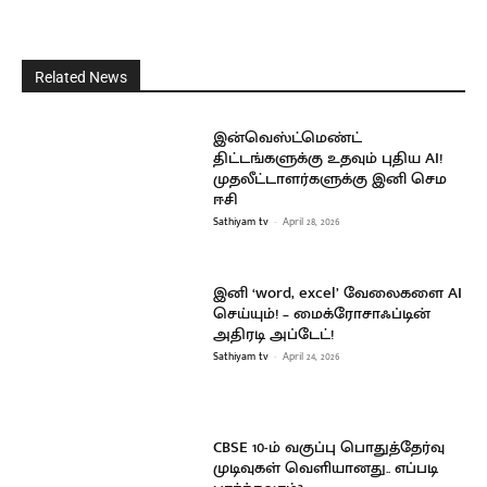
Related News
இன்வெஸ்ட்மெண்ட்
திட்டங்களுக்கு உதவும் புதிய AI!
முதலீட்டாளர்களுக்கு இனி செம
ஈசி
Sathiyam tv
-
April 28, 2026
இனி ‘word, excel’ வேலைகளை AI
செய்யும்! – மைக்ரோசாஃப்டின்
அதிரடி அப்டேட்!
Sathiyam tv
-
April 24, 2026
CBSE 10-ம் வகுப்பு பொதுத்தேர்வு
முடிவுகள் வெளியானது.. எப்படி