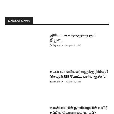
Related News
ஜியோ பயனர்களுக்கு குட்
நியூஸ்…
Sathiyam tv
-
August 8, 2026
கடன் வாங்கியவர்களுக்கு நிம்மதி
செய்தி! RBI போட்ட புதிய ரூல்ஸ்!
Sathiyam tv
-
August 8, 2026
வான்பரப்பில் நூலிழையில் உயிர்
தப்பிய டொனால்ட் ‘டிரம்ப்’?