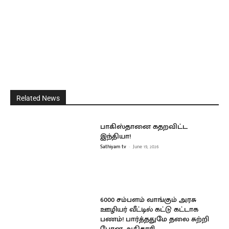
Related News
பாகிஸ்தானை கதறவிட்ட
இந்தியா!
Sathiyam tv
-
June 19, 2026
6000 சம்பளம் வாங்கும் அரசு
ஊழியர் வீட்டில் கட்டு கட்டாக
பணம்! பார்த்ததுமே தலை சுற்றி
போன அதிகாரி