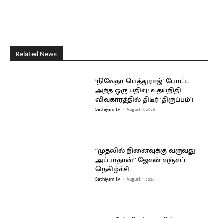
Related News
‘நிவேதா பெத்துராஜ்’ போட்ட
அந்த ஒரு பதிவு! உதயநிதி
விவகாரத்தில் திடீர் ‘திருப்பம்’!
Sathiyam tv
-
August 4, 2026
“முதலில் நினைவுக்கு வருவது
அப்பாதான்” ஜேசன் சஞ்சய்
நெகிழ்ச்சி…
Sathiyam tv
-
August 1, 2026