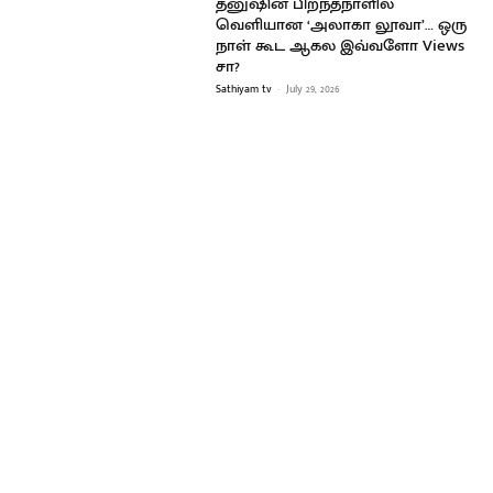
தனுஷின் பிறந்தநாளில்
வெளியான ‘அலாகா லூவா’… ஒரு
நாள் கூட ஆகல இவ்வளோ Views
சா?
Sathiyam tv
-
July 29, 2026