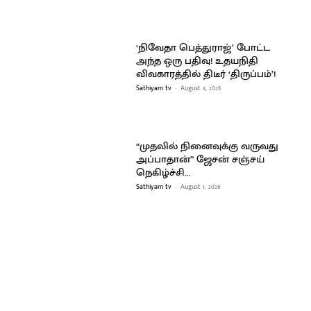
‘நிவேதா பெத்துராஜ்’ போட்ட
அந்த ஒரு பதிவு! உதயநிதி
விவகாரத்தில் திடீர் ‘திருப்பம்’!
Sathiyam tv
-
August 4, 2026
“முதலில் நினைவுக்கு வருவது
அப்பாதான்” ஜேசன் சஞ்சய்
நெகிழ்ச்சி…
Sathiyam tv
-
August 1, 2026