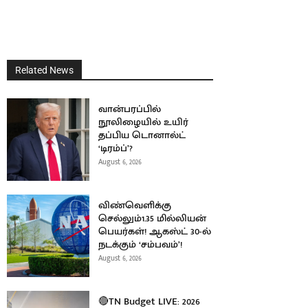
Related News
வான்பரப்பில்
நூலிழையில் உயிர்
தப்பிய டொனால்ட்
‘டிரம்ப்’?
August 6, 2026
விண்வெளிக்கு
செல்லும்1.35 மில்லியன்
பெயர்கள்! ஆகஸ்ட் 30-ல்
நடக்கும் ‘சம்பவம்’!
August 6, 2026
🔴TN Budget LIVE: 2026