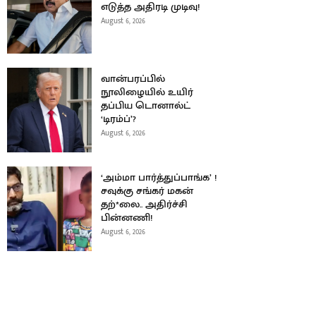
எடுத்த அதிரடி முடிவு!
August 6, 2026
வான்பரப்பில்
நூலிழையில் உயிர்
தப்பிய டொனால்ட்
‘டிரம்ப்’?
August 6, 2026
‘அம்மா பார்த்துப்பாங்க’ !
சவுக்கு சங்கர் மகன்
தற்*லை.. அதிர்ச்சி
பின்னணி!
August 6, 2026