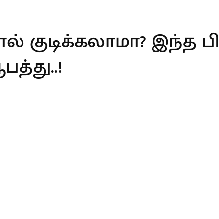
ால் குடிக்கலாமா? இந்த 
த்து..!