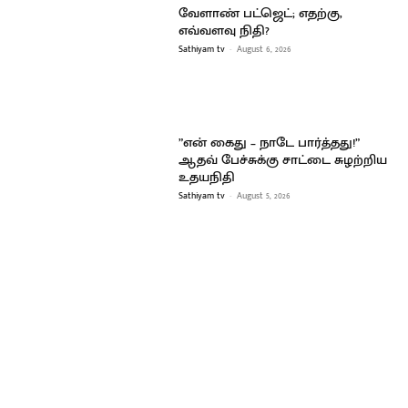
வேளாண் பட்ஜெட்; எதற்கு,
எவ்வளவு நிதி?
Sathiyam tv
-
August 6, 2026
”என் கைது – நாடே பார்த்தது!”
ஆதவ் பேச்சுக்கு சாட்டை சுழற்றிய
உதயநிதி
Sathiyam tv
-
August 5, 2026