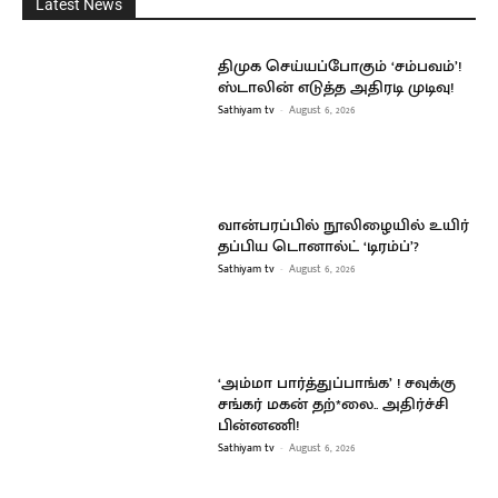
Latest News
திமுக செய்யப்போகும் ‘சம்பவம்’!
ஸ்டாலின் எடுத்த அதிரடி முடிவு!
Sathiyam tv
-
August 6, 2026
வான்பரப்பில் நூலிழையில் உயிர்
தப்பிய டொனால்ட் ‘டிரம்ப்’?
Sathiyam tv
-
August 6, 2026
‘அம்மா பார்த்துப்பாங்க’ ! சவுக்கு
சங்கர் மகன் தற்*லை.. அதிர்ச்சி
பின்னணி!
Sathiyam tv
-
August 6, 2026