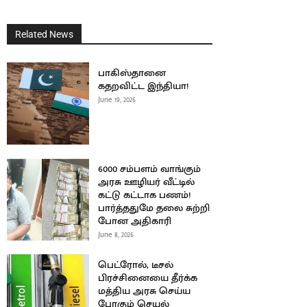
Related News
பாகிஸ்தானை
கதறவிட்ட இந்தியா!
June 19, 2026
6000 சம்பளம் வாங்கும்
அரசு ஊழியர் வீட்டில்
கட்டு கட்டாக பணம்!
பார்த்ததுமே தலை சுற்றி
போன அதிகாரி
June 8, 2026
பெட்ரோல், டீசல்
பிரச்சினையை தீர்க்க
மத்திய அரசு செய்ய
போகும் செயல்