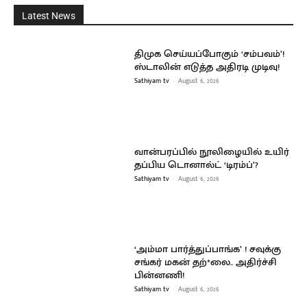
Latest News
திமுக செய்யப்போகும் ‘சம்பவம்’!
ஸ்டாலின் எடுத்த அதிரடி முடிவு!
Sathiyam tv
-
August 6, 2026
வான்பரப்பில் நூலிழையில் உயிர்
தப்பிய டொனால்ட் ‘டிரம்ப்’?
Sathiyam tv
-
August 6, 2026
‘அம்மா பார்த்துப்பாங்க’ ! சவுக்கு
சங்கர் மகன் தற்*லை.. அதிர்ச்சி
பின்னணி!
Sathiyam tv
-
August 6, 2026