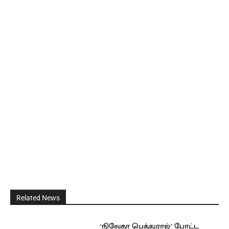
Related News
‘நிவேதா பெத்துராஜ்’ போட்ட