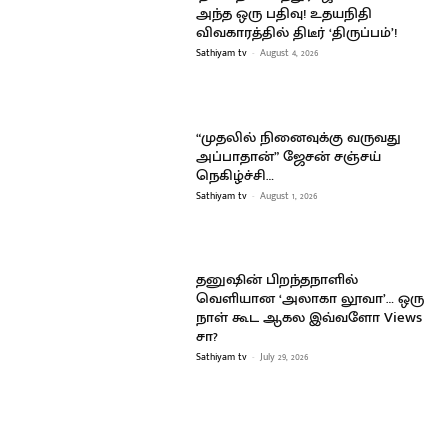
அந்த ஒரு பதிவு! உதயநிதி
விவகாரத்தில் திடீர் ‘திருப்பம்’!
Sathiyam tv
-
August 4, 2026
“முதலில் நினைவுக்கு வருவது
அப்பாதான்” ஜேசன் சஞ்சய்
நெகிழ்ச்சி…
Sathiyam tv
-
August 1, 2026
தனுஷின் பிறந்தநாளில்
வெளியான ‘அலாகா லூவா’… ஒரு
நாள் கூட ஆகல இவ்வளோ Views
சா?
Sathiyam tv
-
July 29, 2026