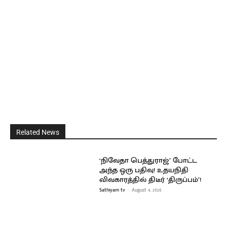
Related News
‘நிவேதா பெத்துராஜ்’ போட்ட
அந்த ஒரு பதிவு! உதயநிதி
விவகாரத்தில் திடீர் ‘திருப்பம்’!
Sathiyam tv
-
August 4, 2026