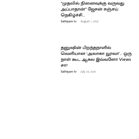
“முதலில் நினைவுக்கு வருவது
அப்பாதான்” ஜேசன் சஞ்சய்
நெகிழ்ச்சி…
Sathiyam tv
-
August 1, 2026
தனுஷின் பிறந்தநாளில்
வெளியான ‘அலாகா லூவா’… ஒரு
நாள் கூட ஆகல இவ்வளோ Views
சா?
Sathiyam tv
-
July 29, 2026