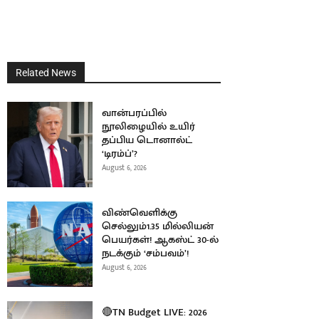
Related News
வான்பரப்பில்
நூலிழையில் உயிர்
தப்பிய டொனால்ட்
‘டிரம்ப்’?
August 6, 2026
விண்வெளிக்கு
செல்லும்1.35 மில்லியன்
பெயர்கள்! ஆகஸ்ட் 30-ல்
நடக்கும் ‘சம்பவம்’!
August 6, 2026
🔴TN Budget LIVE: 2026