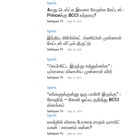
Sports
4வது டெஸ்ட்ல இவரை சேருங்க கேப்டன் :
Princeக்கு BCCI உத்தரவு?
Sathiyam TV
-
July 19, 2025
Sports
இந்திய கிரிக்கெட் அணியின் முன்னாள்
கேப்டன் வீட்டில் திருட்டு
Sathiyam TV
-
July 19, 2025
Sports
”அவர்கிட்ட இருந்து கத்துக்கங்க” :
பும்ராவை விளாசிய முன்னாள் வீரர்
Sathiyam TV
-
July 17, 2025
Sports
”எங்களுக்குன்னு ஒரு பாலிசி இருக்கு” :
ரோஹித் – கோலி ஓய்வு குறித்து BCCI
விளக்கம்
Sathiyam TV
-
July 16, 2025
Sports
ஏலத்தில் விலை போகாத ராகுல் டிராவிட்
மகன் : காரணம் என்ன?
Sathiyam TV
-
July 16, 2025