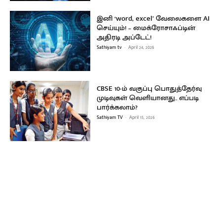
இனி ‘word, excel’ வேலைகளை AI
செய்யும்! – மைக்ரோசாஃப்டின்
அதிரடி அப்டேட்!
Sathiyam tv
-
April 24, 2026
CBSE 10-ம் வகுப்பு பொதுத்தேர்வு
முடிவுகள் வெளியானது.. எப்படி
பார்க்கலாம்?
Sathiyam TV
-
April 15, 2026