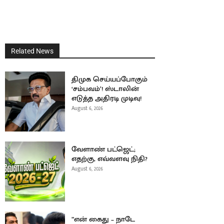
Related News
திமுக செய்யப்போகும்
‘சம்பவம்’! ஸ்டாலின்
எடுத்த அதிரடி முடிவு!
August 6, 2026
வேளாண் பட்ஜெட்;
எதற்கு, எவ்வளவு நிதி?
August 6, 2026
”என் கைது – நாடே