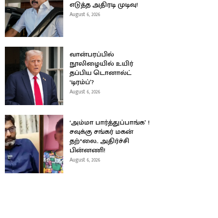
எடுத்த அதிரடி முடிவு!
August 6, 2026
வான்பரப்பில்
நூலிழையில் உயிர்
தப்பிய டொனால்ட்
‘டிரம்ப்’?
August 6, 2026
‘அம்மா பார்த்துப்பாங்க’ !
சவுக்கு சங்கர் மகன்
தற்*லை.. அதிர்ச்சி
பின்னணி!
August 6, 2026