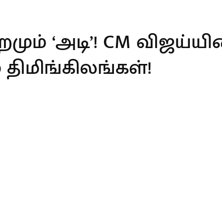
றமும் ‘அடி’! CM விஜய்யி
 திமிங்கிலங்கள்!