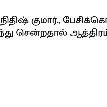
திஷ் குமார்., பேசிக்கொ
ந்து சென்றதால் ஆத்திரம