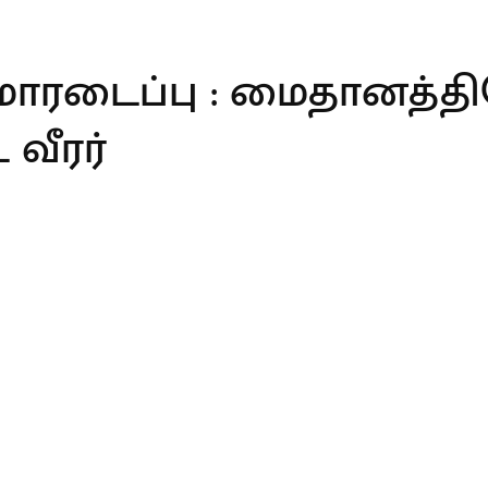
ன் மாரடைப்பு : மைதானத்
 வீரர்