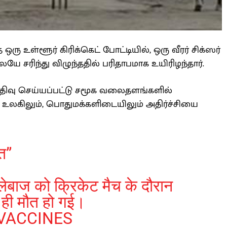
ஒரு உள்ளூர் கிரிக்கெட் போட்டியில், ஒரு வீரர் சிக்ஸர்
ே சரிந்து விழுந்ததில் பரிதாபமாக உயிரிழந்தார்.
பதிவு செய்யப்பட்டு சமூக வலைதளங்களில்
ட் உலகிலும், பொதுமக்களிடையிலும் அதிர்ச்சியை
त”
ल्लेबाज को क्रिकेट मैच के दौरान
 ही मौत हो गई।
VACCINES