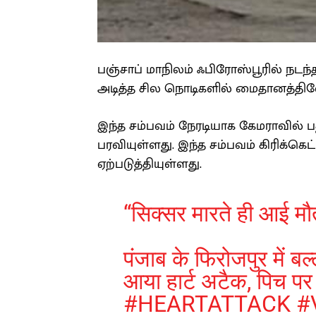
பஞ்சாப் மாநிலம் ஃபிரோஸ்பூரில் நடந்த 
அடித்த சில நொடிகளில் மைதானத்திலேய
இந்த சம்பவம் நேரடியாக கேமராவில் 
பரவியுள்ளது. இந்த சம்பவம் கிரிக்கெ
ஏற்படுத்தியுள்ளது.
“सिक्सर मारते ही आई मौ
पंजाब के फिरोजपुर में ब
आया हार्ट अटैक, पिच पर
#HEARTATTACK
#