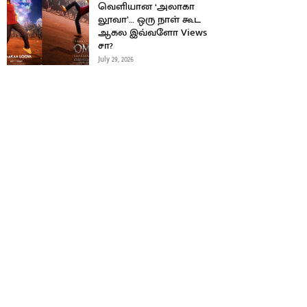
வெளியான ‘அலாகா
லூவா’… ஒரு நாள் கூட
ஆகல இவ்வளோ Views
சா?
July 29, 2026