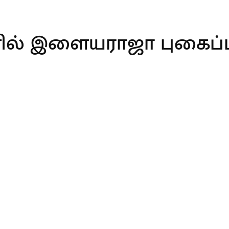
ல் இளையராஜா புகைப்ப