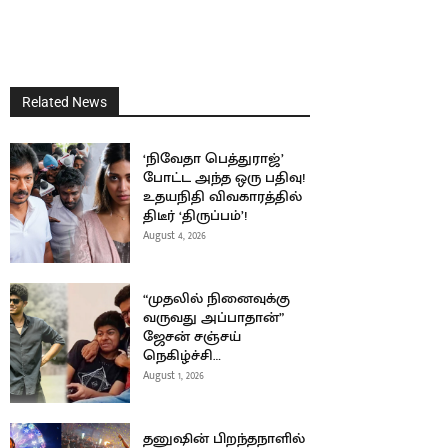
Related News
‘நிவேதா பெத்துராஜ்’
போட்ட அந்த ஒரு பதிவு!
உதயநிதி விவகாரத்தில்
திடீர் ‘திருப்பம்’!
August 4, 2026
“முதலில் நினைவுக்கு
வருவது அப்பாதான்”
ஜேசன் சஞ்சய்
நெகிழ்ச்சி…
August 1, 2026
தனுஷின் பிறந்தநாளில்