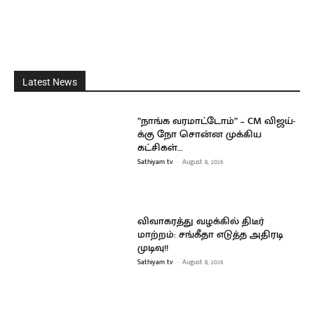
Latest News
”நாங்க வரமாட்டோம்” – CM விஜய்-
க்கு நோ சொன்ன முக்கிய
கட்சிகள்…
Sathiyam tv
-
August 8, 2026
விவாகரத்து வழக்கில் திடீர்
மாற்றம்: சங்கீதா எடுத்த அதிரடி
முடிவு!!
Sathiyam tv
-
August 8, 2026