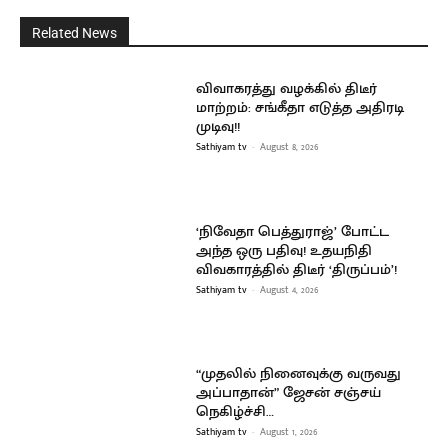
Related News
விவாகரத்து வழக்கில் திடீர்
மாற்றம்: சங்கீதா எடுத்த அதிரடி
முடிவு!!
Sathiyam tv
-
August 8, 2026
‘நிவேதா பெத்துராஜ்’ போட்ட
அந்த ஒரு பதிவு! உதயநிதி
விவகாரத்தில் திடீர் ‘திருப்பம்’!
Sathiyam tv
-
August 4, 2026
“முதலில் நினைவுக்கு வருவது
அப்பாதான்” ஜேசன் சஞ்சய்
நெகிழ்ச்சி…
Sathiyam tv
-
August 1, 2026