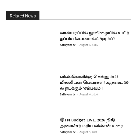
Related News
வான்பரப்பில் நூலிழையில் உயிர்
தப்பிய டொனால்ட் ‘டிரம்ப்’?
Sathiyam tv
-
August 6, 2026
விண்வெளிக்கு செல்லும்1.35
மில்லியன் பெயர்கள்! ஆகஸ்ட் 30-
ல் நடக்கும் ‘சம்பவம்’!
Sathiyam tv
-
August 6, 2026
🔴TN Budget LIVE: 2026 நிதி
அமைச்சர் மரிய வில்சன் உரை…
Sathiyam tv
-
August 5, 2026