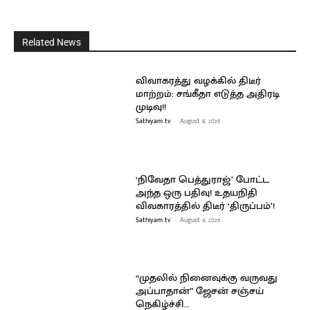
Related News
விவாகரத்து வழக்கில் திடீர்
மாற்றம்: சங்கீதா எடுத்த அதிரடி
முடிவு!!
Sathiyam tv
-
August 8, 2026
‘நிவேதா பெத்துராஜ்’ போட்ட
அந்த ஒரு பதிவு! உதயநிதி
விவகாரத்தில் திடீர் ‘திருப்பம்’!
Sathiyam tv
-
August 4, 2026
“முதலில் நினைவுக்கு வருவது
அப்பாதான்” ஜேசன் சஞ்சய்
நெகிழ்ச்சி…