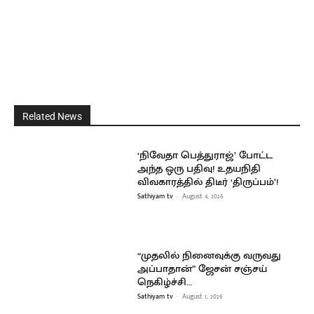
Related News
‘நிவேதா பெத்துராஜ்’ போட்ட
அந்த ஒரு பதிவு! உதயநிதி
விவகாரத்தில் திடீர் ‘திருப்பம்’!
Sathiyam tv
-
August 4, 2026
“முதலில் நினைவுக்கு வருவது
அப்பாதான்” ஜேசன் சஞ்சய்
நெகிழ்ச்சி…
Sathiyam tv
-
August 1, 2026