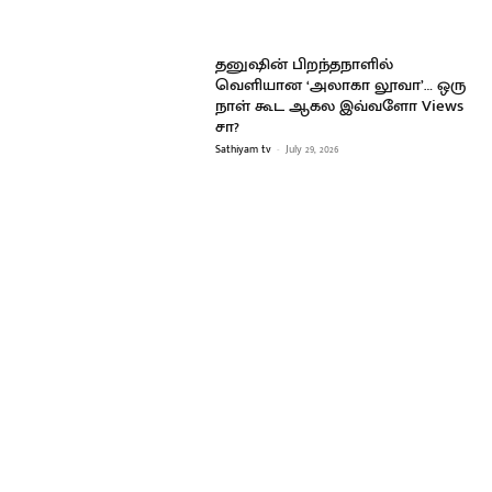
தனுஷின் பிறந்தநாளில்
வெளியான ‘அலாகா லூவா’… ஒரு
நாள் கூட ஆகல இவ்வளோ Views
சா?
Sathiyam tv
-
July 29, 2026