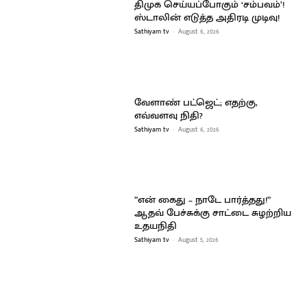
திமுக செய்யப்போகும் ‘சம்பவம்’!
ஸ்டாலின் எடுத்த அதிரடி முடிவு!
Sathiyam tv
-
August 6, 2026
வேளாண் பட்ஜெட்; எதற்கு,
எவ்வளவு நிதி?
Sathiyam tv
-
August 6, 2026
”என் கைது – நாடே பார்த்தது!”
ஆதவ் பேச்சுக்கு சாட்டை சுழற்றிய
உதயநிதி
Sathiyam tv
-
August 5, 2026