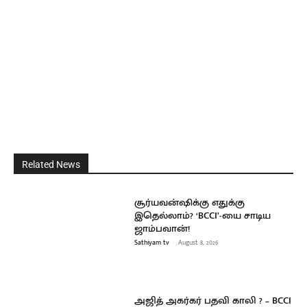
Related News
சூர்யவன்ஷிக்கு எதுக்கு
இதெல்லாம்? ‘BCCI’-யை சாடிய
ஜாம்பவான்!
Sathiyam tv
-
August 8, 2026
அஜித் அகர்கர் பதவி காலி ? – BCCI