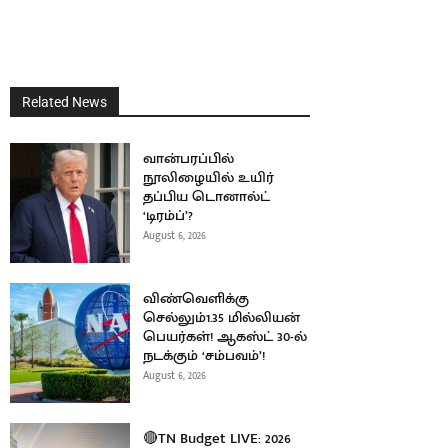
Related News
வான்பரப்பில்
நூலிழையில் உயிர்
தப்பிய டொனால்ட்
‘டிரம்ப்’?
August 6, 2026
விண்வெளிக்கு
செல்லும்1.35 மில்லியன்
பெயர்கள்! ஆகஸ்ட் 30-ல்
நடக்கும் ‘சம்பவம்’!
August 6, 2026
🔴TN Budget LIVE: 2026