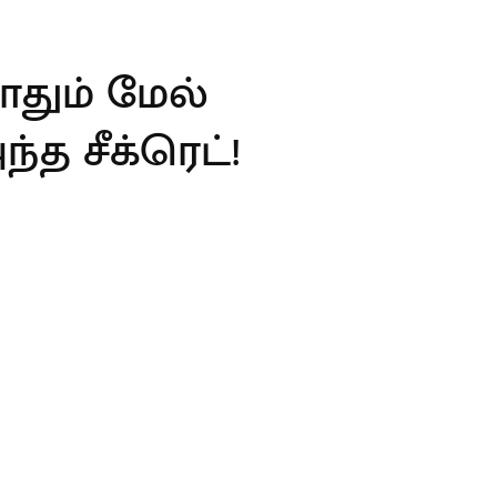
தும் மேல்
த சீக்ரெட்!