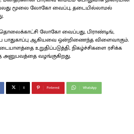
பு: மனிதர்களின் பார்வை மையம் பொதுவாக திரையின்
லே வலது மூலை லோகோ வைப்பு, தடையில்லாமல்
ு.
 தொலைக்காட்சி லோகோ வைப்பது, பிராண்டிங்,
்ப பாதுகாப்பு ஆகியவை ஒன்றிணைந்த விளைவாகும்.
யாளத்தை உறுதிப்படுத்தி, நிகழ்ச்சிகளை ரசிக்க
ந்த அனுபவத்தை வழங்குகிறது.
X
Pinterest
WhatsApp