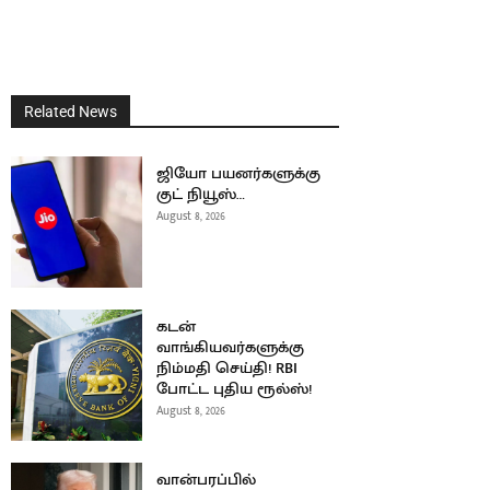
Related News
ஜியோ பயனர்களுக்கு
குட் நியூஸ்…
August 8, 2026
கடன்
வாங்கியவர்களுக்கு
நிம்மதி செய்தி! RBI
போட்ட புதிய ரூல்ஸ்!
August 8, 2026
வான்பரப்பில்