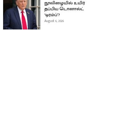
நூலிழையில் உயிர்
தப்பிய டொனால்ட்
‘டிரம்ப்’?
August 6, 2026