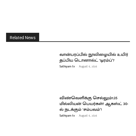
Related News
வான்பரப்பில் நூலிழையில் உயிர்
தப்பிய டொனால்ட் ‘டிரம்ப்’?
Sathiyam tv
-
August 6, 2026
விண்வெளிக்கு செல்லும்1.35
மில்லியன் பெயர்கள்! ஆகஸ்ட் 30-
ல் நடக்கும் ‘சம்பவம்’!
Sathiyam tv
-
August 6, 2026