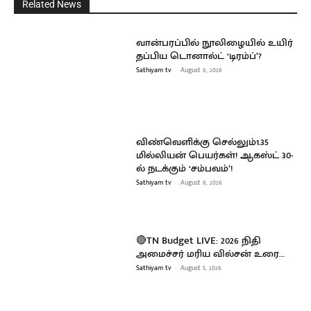
Related News
வான்பரப்பில் நூலிழையில் உயிர்
தப்பிய டொனால்ட் ‘டிரம்ப்’?
Sathiyam tv
-
August 6, 2026
விண்வெளிக்கு செல்லும்1.35
மில்லியன் பெயர்கள்! ஆகஸ்ட் 30-
ல் நடக்கும் ‘சம்பவம்’!
Sathiyam tv
-
August 6, 2026
🔴TN Budget LIVE: 2026 நிதி
அமைச்சர் மரிய வில்சன் உரை…
Sathiyam tv
-
August 5, 2026