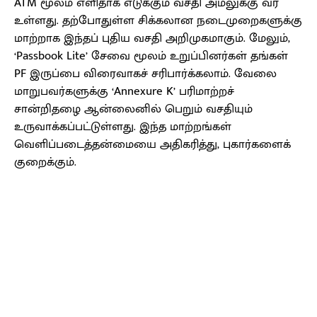
ATM மூலம் எளிதாக எடுக்கும் வசதி அமலுக்கு வர
உள்ளது. தற்போதுள்ள சிக்கலான நடைமுறைகளுக்கு
மாற்றாக இந்தப் புதிய வசதி அறிமுகமாகும். மேலும்,
‘Passbook Lite’ சேவை மூலம் உறுப்பினர்கள் தங்கள்
PF இருப்பை விரைவாகச் சரிபார்க்கலாம். வேலை
மாறுபவர்களுக்கு ‘Annexure K’ பரிமாற்றச்
சான்றிதழை ஆன்லைனில் பெறும் வசதியும்
உருவாக்கப்பட்டுள்ளது. இந்த மாற்றங்கள்
வெளிப்படைத்தன்மையை அதிகரித்து, புகார்களைக்
குறைக்கும்.
Facebook
X
Pinterest
WhatsApp