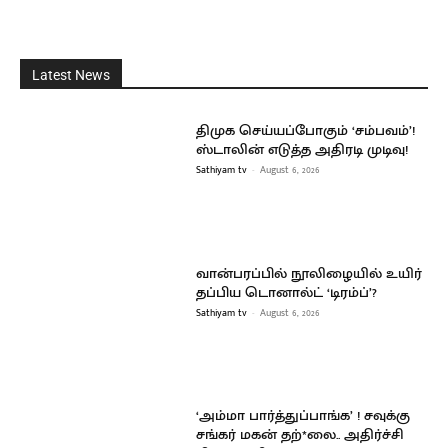
Latest News
திமுக செய்யப்போகும் ‘சம்பவம்’!
ஸ்டாலின் எடுத்த அதிரடி முடிவு!
Sathiyam tv
-
August 6, 2026
வான்பரப்பில் நூலிழையில் உயிர்
தப்பிய டொனால்ட் ‘டிரம்ப்’?
Sathiyam tv
-
August 6, 2026
‘அம்மா பார்த்துப்பாங்க’ ! சவுக்கு
சங்கர் மகன் தற்*லை.. அதிர்ச்சி