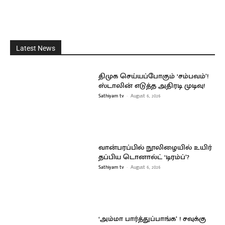
Latest News
திமுக செய்யப்போகும் ‘சம்பவம்’!
ஸ்டாலின் எடுத்த அதிரடி முடிவு!
Sathiyam tv
-
August 6, 2026
வான்பரப்பில் நூலிழையில் உயிர்
தப்பிய டொனால்ட் ‘டிரம்ப்’?
Sathiyam tv
-
August 6, 2026
‘அம்மா பார்த்துப்பாங்க’ ! சவுக்கு