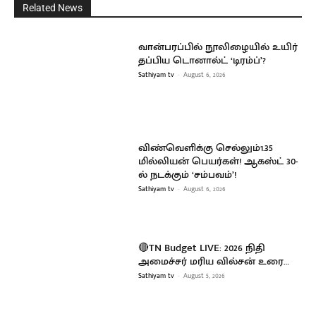
Related News
வான்பரப்பில் நூலிழையில் உயிர்
தப்பிய டொனால்ட் ‘டிரம்ப்’?
Sathiyam tv
-
August 6, 2026
விண்வெளிக்கு செல்லும்1.35
மில்லியன் பெயர்கள்! ஆகஸ்ட் 30-
ல் நடக்கும் ‘சம்பவம்’!
Sathiyam tv
-
August 6, 2026
🔴TN Budget LIVE: 2026 நிதி
அமைச்சர் மரிய வில்சன் உரை…
Sathiyam tv
-
August 5, 2026